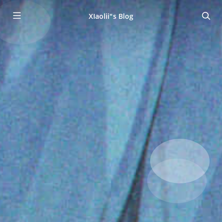
XIaolii"s Blog