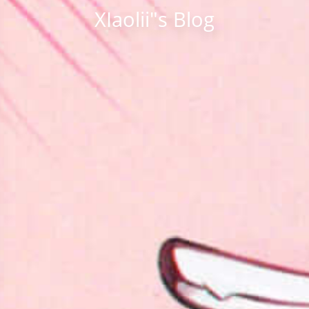
XIaolii"s Blog