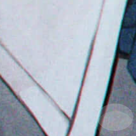
夜间模式
Sans Serif
Serif
浅阴影
深阴影
关闭
日落
暗化
灰度