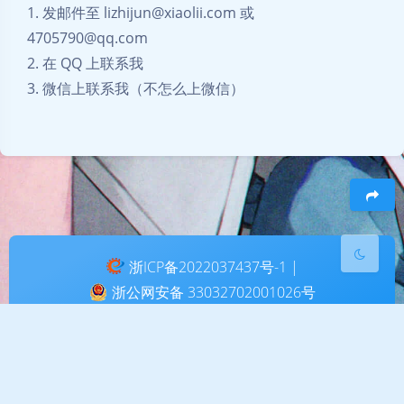
1. 发邮件至 lizhijun@xiaolii.com 或
4705790@qq.com
夜间模式
2. 在 QQ 上联系我
Sans Serif
Serif
3. 微信上联系我（不怎么上微信）
浅阴影
深阴影
关闭
日落
暗化
灰度
豆
浙ICP备2022037437号-1 |
浙公网安备 33032702001026号
Theme
Argon
By solstice23