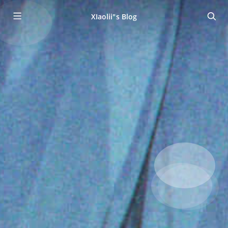
XIaolii"s Blog