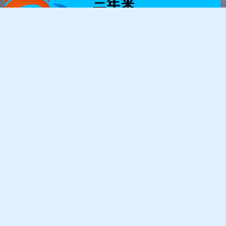
【从入门到入土】三年来总结
的一些ICP备案与网安备案的操
作和技巧（上）
2023-1-03 1:32
|
5,007
|
6
3443 字
|
14 分钟
前言 根据 《互联网信息服务管理办法》以…