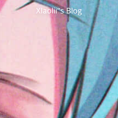
XIaolii"s Blog