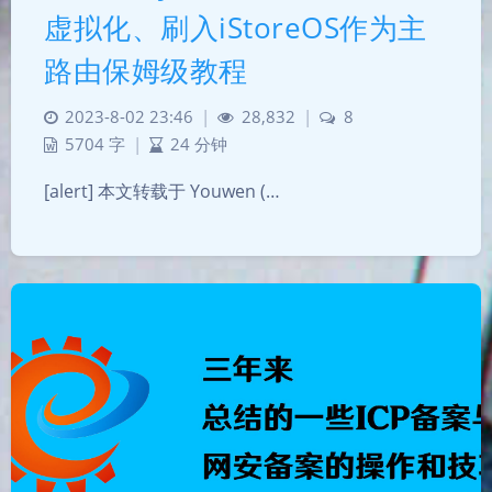
虚拟化、刷入iStoreOS作为主
路由保姆级教程
2023-8-02 23:46
|
28,832
|
8
5704 字
|
24 分钟
[alert] 本文转载于 Youwen (…