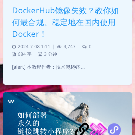
DockerHub镜像失效？教你如
何最合规、稳定地在国内使用
Docker！
2024-7-08 1:11
|
4,747
|
0
684 字
|
3 分钟
[alert] 本教程作者：技术爬爬虾 …