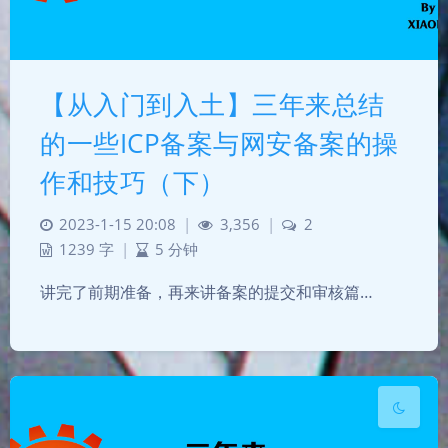
【从入门到入土】三年来总结
的一些ICP备案与网安备案的操
夜间模式
作和技巧（下）
Sans Serif
Serif
2023-1-15 20:08
|
3,356
|
2
1239 字
|
5 分钟
浅阴影
深阴影
讲完了前期准备，再来讲备案的提交和审核篇…
关闭
日落
暗化
灰度