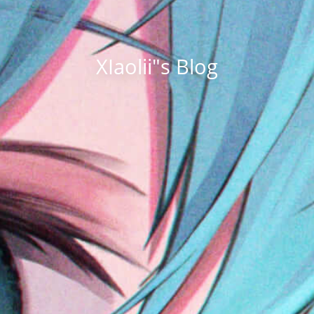
XIaolii"s Blog