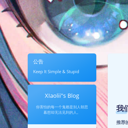
公告
Keep It Simple & Stupid
XIaolii"s Blog
我
你害怕的每一个鬼都是别人朝思
暮想却无法见到的人。
推荐