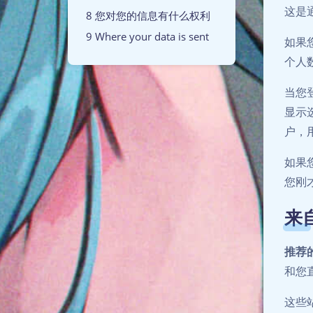
这是
您对您的信息有什么权利
Where your data is sent
如果您
个人
当您登
显示
户，用
如果
您刚才
来
推荐
和您
这些