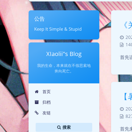
公告
《
Keep It Simple & Stupid
20
14
XIaolii"s Blog
首先
我的生命，本来就在不假思索地
奔向死亡。
首页
【
归档
20
友链
82
搜索
首先来