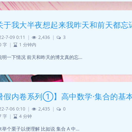
关于我大半夜想起来我昨天和前天都忘
22-7-09 0:11
|
2,436
|
3
0 字
|
1 分钟内
说明一下情况 前天和昨天的博文真的忘…
暑假内卷系列①】高中数学·集合的基
22-7-06 0:10
|
2,435
|
0
7 字
|
4 分钟
举个栗子以便理解 比如说 集合 A 中…