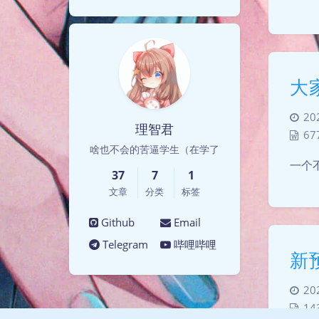
大
20
理智君
67
啥也不会的苦逼学生（在学了
一个
37
7
1
文章
分类
标签
Github
Email
Telegram
哔哩哔哩
新
20
14