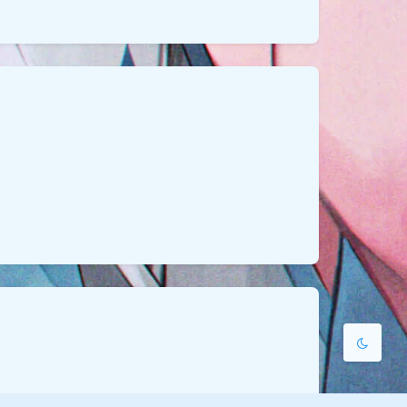
夜间模式
Sans Serif
Serif
浅阴影
深阴影
关闭
日落
暗化
灰度