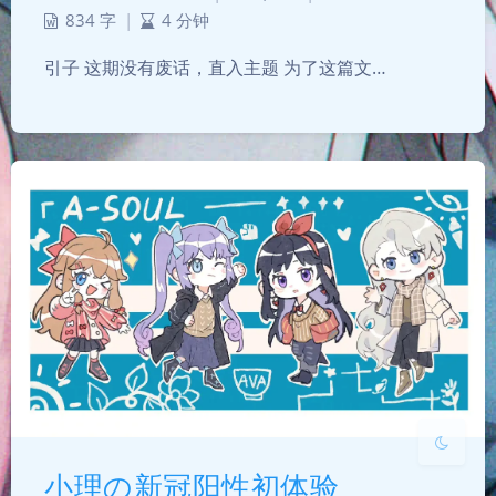
834 字
|
4 分钟
引子 这期没有废话，直入主题 为了这篇文…
夜间模式
Sans Serif
Serif
浅阴影
深阴影
关闭
日落
暗化
灰度
小理の新冠阳性初体验