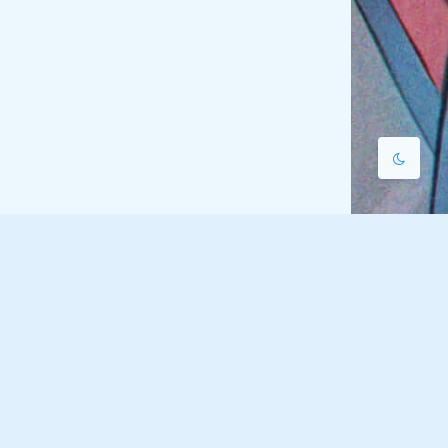
关闭
日落
暗化
灰度
2
9