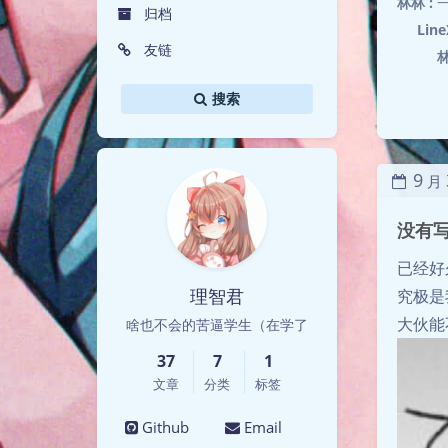
林林 :
归档
Line
友链
林
搜索
9
月
没有
已经好
理智君
究极是
大伙能
啥也不会的苦逼学生（在学了
37
7
1
文章
分类
标签
Github
Email