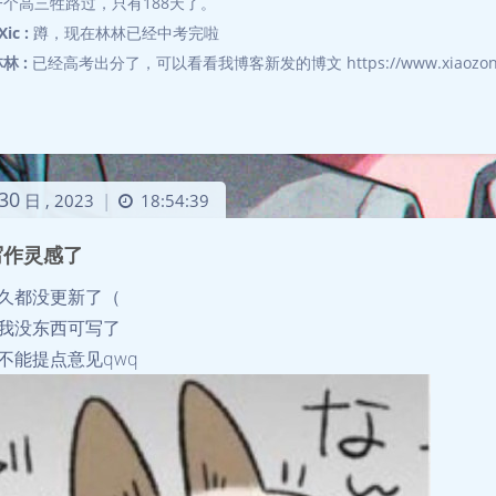
一个高三牲路过，只有188天了。
Xic :
蹲，现在林林已经中考完啦
林 :
已经高考出分了，可以看看我博客新发的博文 https://www.xiaozongl
30
日 ,
2023
18:54:39
|
写作灵感了
久都没更新了（
我没东西可写了
不能提点意见qwq