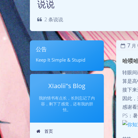
说说
2 条说说
7
月
公告
Keep It Simple & Stupid
哈喽
转眼间
算是高
XIaolii"s Blog
接下来
因此，
我的情书有点长，长到忘记了内
容，剩下了感觉，还有我的胆
感谢看
怯。
PS：
首页