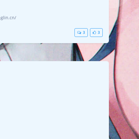
in.cn/
3
3
夜间模式
Sans Serif
Serif
浅阴影
深阴影